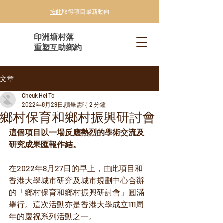
按此
取得項目最新動向
印洲塘村落
重塑互助鄉約
文章
Cheuk Hei To
2022年8月29日
讀畢需時 2 分鐘
鄉村保育和鄉村振興研討會
這個項目以一場反應熱烈的學術交流及
研究成果匯報作結。
在2022年8月27日的早上，由此項目和
香港大學城市研究及城市規劃中心合辦
的「鄉村保育和鄉村振興研討會」圓滿
舉行。這次活動亦是香港大學成立111周
年的慶祝系列活動之一。